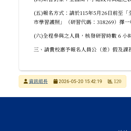
(五)報名方式：請於115年5月26日前至
市學習護照」（研習代碼：318269）擇
(六)全程參與之人員，核發研習時數 6 小
三、請貴校惠予報名人員公（差）假及課
發布者
資訊組長
120
2026-05-20 15:42:19
發布日期
瀏覽次數
頁尾區域內容