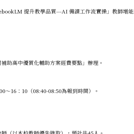
bookLM 提升教學品質---AI 備課工作流實操」教師增能
署補助高中優質化輔助方案經費要點」辦理。
0～16：10（08:40-08:50為報到時間）。
國三學生數理科學營-第一梯次」營隊資訊
教師（以本校教師優先錄取），預計共45人。