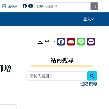
search
舊校網
登入
⏸
大
中
小
右邊區域內容
站內搜尋
師增
search
進階搜尋