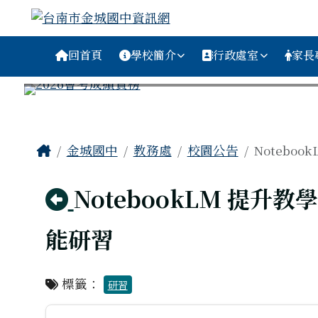
台南市金城國中資訊網
跳至主內容區
導覽列
回首頁
學校簡介
行政處室
家長
工具列
頁尾區域
主內容區域
Home
金城國中
教務處
校園公告
Notebo
回上頁
NotebookLM 提升
能研習
標籤：
研習