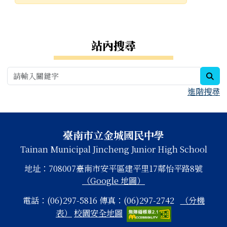
發布日期
瀏覽次數
右邊區域內容
站內搜尋
sea
進階搜尋
頁尾區域內容
臺南市立金城國民中學
Tainan Municipal Jincheng Junior High School
地址：708007臺南市安平區建平里17鄰怡平路8號
（Google 地圖）
電話：(06)297-5816 傳真：(06)297-2742
（分機
表）
校園安全地圖