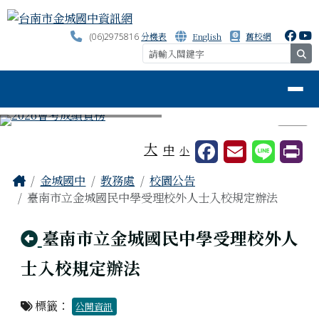
台南市金城國中資訊網
跳至主內容區
分機表
English
舊校網
(06)2975816
se
導覽列
⏸
工具列
大
中
小
頁尾區域
主內容區域
Home
金城國中
教務處
校園公告
臺南市立金城國民中學受理校外人士入校規定辦法
回上頁
臺南市立金城國民中學受理校外人
士入校規定辦法
標籤：
公開資訊