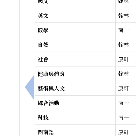
國文
翰林
英文
翰林
數學
南一
自然
翰林
社會
康軒
健康與體育
翰林
藝術與人文
康軒
上一筆：因應停班停課，第三次定期考延至下週
綜合活動
南一
科技
南一
閩南語
康軒