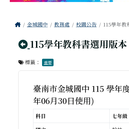
工具列
頁尾區域
主內容區域
Home
金城國中
教務處
校園公告
115學年
回上頁
115學年教科書選用版本
標籤：
重要
臺南市金城國中 115 學年度
年06月30日使用)
科目
七年級