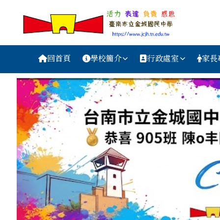
台南市金城國中資訊網
跳至主內容區
導覽列
回首頁
學校簡介
行政處室
家長