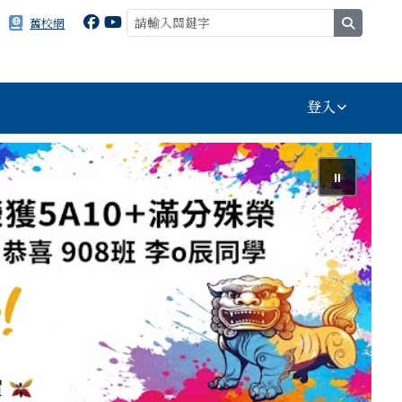
search
舊校網
登入
⏸