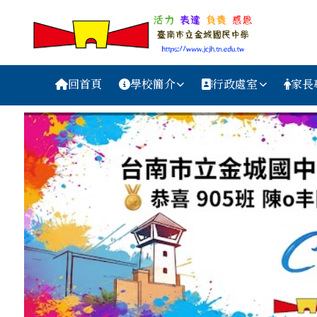
台南市金城國中資訊網
跳至主內容區
導覽列
回首頁
學校簡介
行政處室
家長