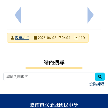
上一筆：原住民族語言能力認證測驗獎勵金線上申請
下一筆：
發布者
教學組長
110
2026-06-02 17:04:04
發布日期
瀏覽次數
右邊區域內容
站內搜尋
sea
進階搜尋
頁尾區域內容
臺南市立金城國民中學