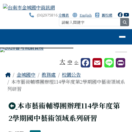
台南市金城國中資訊網
跳至主內容區
分機表
English
舊校網
(06)2975816
se
導覽列
⏸
工具列
大
中
小
頁尾區域
主內容區域
Home
金城國中
教務處
校園公告
本市藝術輔導團辦理114學年度第2學期國中藝術領域系
列研習
回上頁
本市藝術輔導團辦理114學年度第
2學期國中藝術領域系列研習