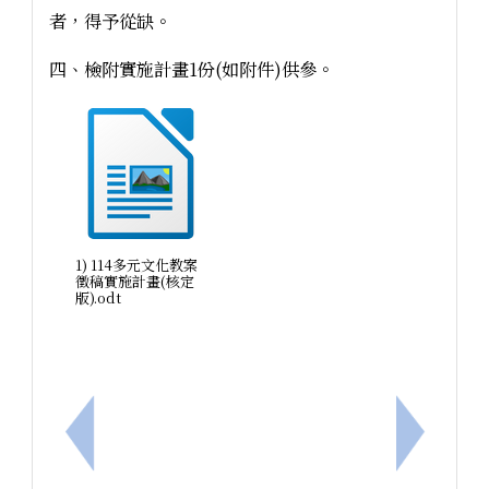
者，得予從缺。
四、檢附實施計畫1份(如附件)供參。
1) 114多元文化教案
徵稿實施計畫(核定
版).odt
上一筆：臺中教育大學辦理115年原住民族學生升學
下一筆：