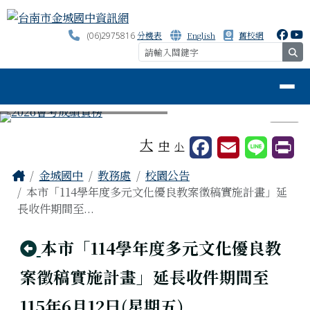
台南市金城國中資訊網
跳至主內容區
分機表
English
舊校網
(06)2975816
se
導覽列
⏸
工具列
大
中
小
頁尾區域
主內容區域
Home
金城國中
教務處
校園公告
本市「114學年度多元文化優良教案徵稿實施計畫」延
長收件期間至...
回上頁
本市「114學年度多元文化優良教
案徵稿實施計畫」延長收件期間至
115年6月12日(星期五)