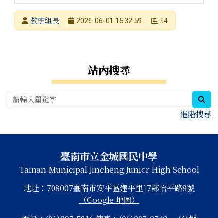
發布者
教學組長
94
2026-06-01 15:32:59
發布日期
瀏覽次數
右邊區域內容
站內搜尋
sea
進階搜尋
頁尾區域內容
臺南市立金城國民中學
Tainan Municipal Jincheng Junior High School
地址：708007臺南市安平區建平里17鄰怡平路8號
（Google 地圖）