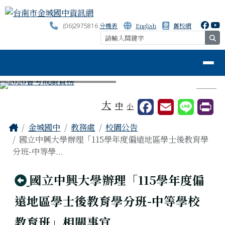
台南市金城國中資訊網
跳至主內容區
分機表
English
舊校網
(06)2975816
se
導覽列
⏸
工具列
大
中
小
頁尾區域
主內容區域
Home
金城國中
教務處
校園公告
國立中興大學辦理「115學年度偏遠地區學士後教育學
分班-中等學...
回上頁
國立中興大學辦理「115學年度偏
遠地區學士後教育學分班-中等學校
教育班」相關事宜