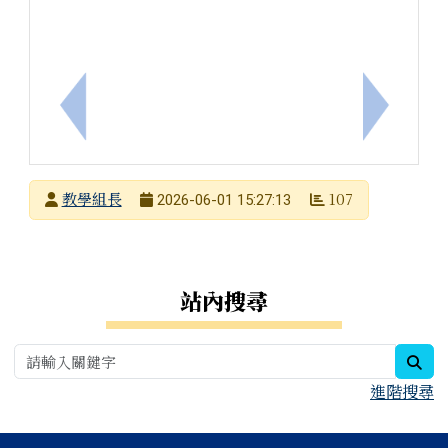
上一筆：國立中興大學辦理115學年度中等類科「學
下一筆：
發布者
教學組長
107
2026-06-01 15:27:13
發布日期
瀏覽次數
右邊區域內容
站內搜尋
sea
進階搜尋