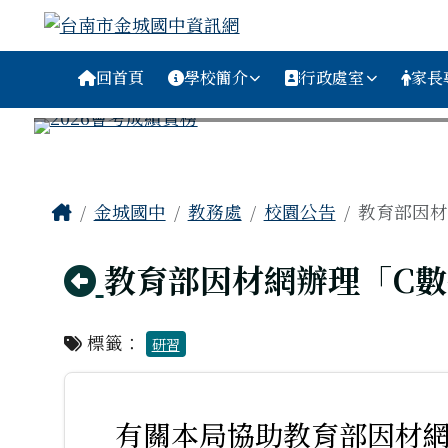
台南市金城國中資訊網
跳至主內容區
導覽列
回首頁
學校簡介
行政處室
家長
工具列
頁尾區域
主內容區域
Home
金城國中
教務處
校園公告
教育部因材
回上頁
教育部因材網辦理「C數
標籤：
研習
有關本局協助教育部因材網