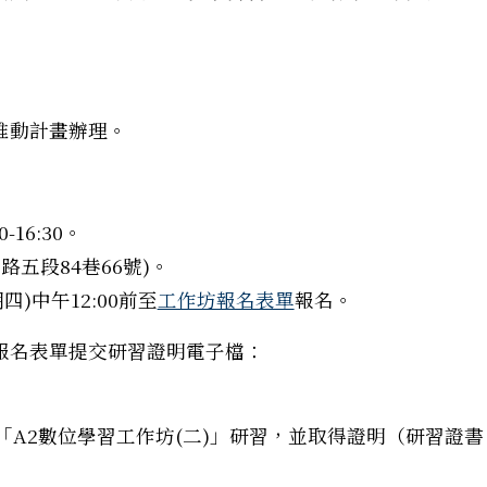
推動計畫辦理。
-16:30。
路五段84巷66號)。
四)中午12:00前至
工作坊報名表單
報名。
報名表單提交研習證明電子檔：
」、「A2數位學習工作坊(二)」研習，並取得證明（研習證書
語教學實習輔導員增能研習工作坊」資訊