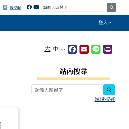
search
舊校網
登入
⏸
大
中
小
右邊區域內容
站內搜尋
」
search
進階搜尋
因